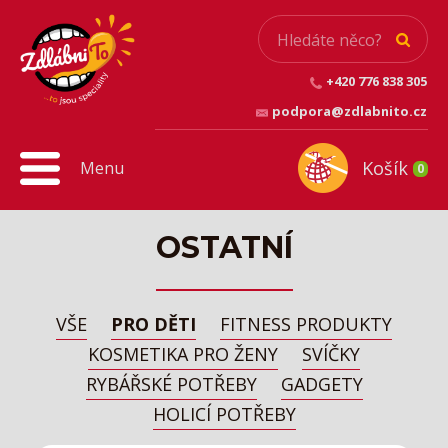
+420 776 838 305
podpora@zdlabnito.cz
Košík
Menu
0
OSTATNÍ
VŠE
PRO DĚTI
FITNESS PRODUKTY
KOSMETIKA PRO ŽENY
SVÍČKY
RYBÁŘSKÉ POTŘEBY
GADGETY
HOLICÍ POTŘEBY