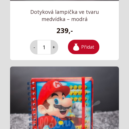
Dotyková lampička ve tvaru
medvídka – modrá
239,-
Přidat
-
+