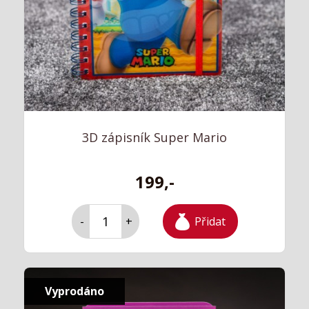
3D zápisník Super Mario
199,-
Přidat
-
+
Vyprodáno