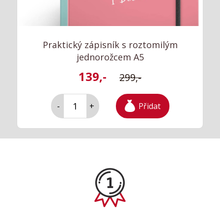
Praktický zápisník s roztomilým
jednorožcem A5
139,-
299,-
Přidat
-
+