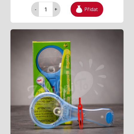
Přidat
-
+