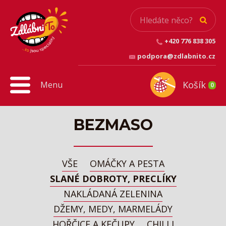
+420 776 838 305
podpora@zdlabnito.cz
Košík
Menu
0
BEZMASO
VŠE
OMÁČKY A PESTA
SLANÉ DOBROTY, PRECLÍKY
NAKLÁDANÁ ZELENINA
DŽEMY, MEDY, MARMELÁDY
HOŘČICE A KEČUPY
CHILLI