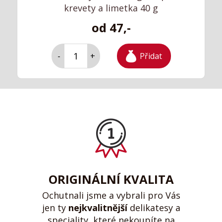
krevety a limetka 40 g
od 47,-
Přidat
-
+
ORIGINÁLNÍ KVALITA
Ochutnali jsme a vybrali pro Vás
jen ty
nejkvalitnější
delikatesy a
speciality, které nekoupíte na