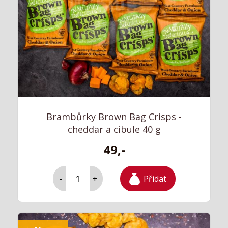
Brambůrky Brown Bag Crisps -
cheddar a cibule 40 g
49,-
Přidat
-
+