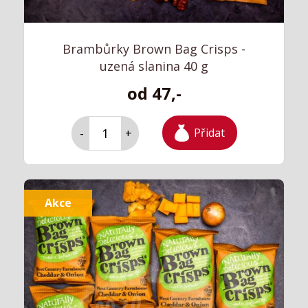
Brambůrky Brown Bag Crisps -
uzená slanina 40 g
od 47,-
Přidat
-
+
Akce