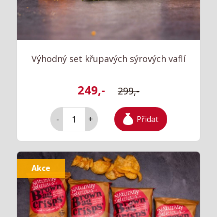
Výhodný set křupavých sýrových vaflí
249,-
299,-
Přidat
-
+
Akce