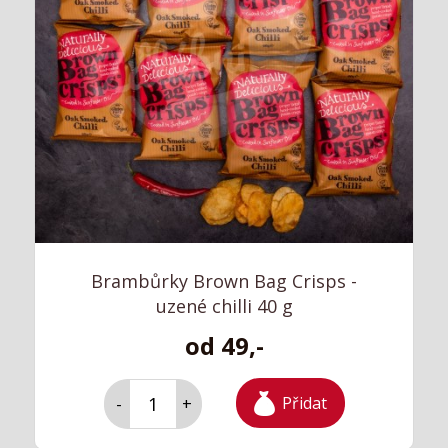
Brambůrky Brown Bag Crisps -
uzené chilli 40 g
od 49,-
Přidat
-
+