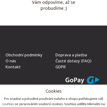
Vám odpovíme, až se
probudíme ;)
Obchodní podmínky
Doprava a platba
O nás
Časté dotazy (FAQ)
Kontakt
GDPR
Cookies
* Prodávající na tomto pokladním místě eviduje tržby v běžném režimu
Pro snadné a pohodlné používání našeho e-shopu potřebujeme váš
souhlas
se zpracováním souborů cookies. Souhlas udělíte kliknutím na