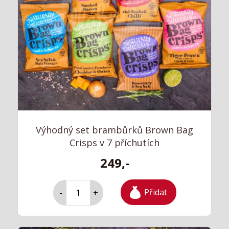
Výhodný set brambůrků Brown Bag
Crisps v 7 příchutích
249,-
Přidat
-
+