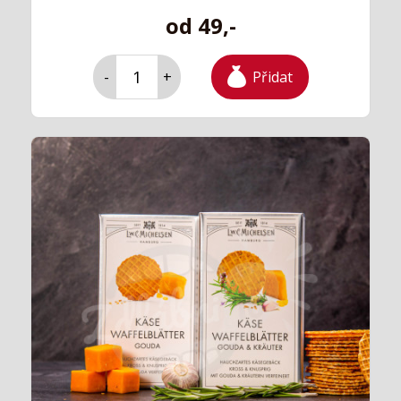
od 49,-
Přidat
-
+