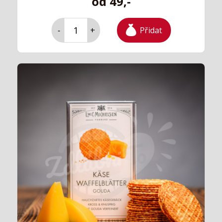
od 49,-
Přidat
-
+