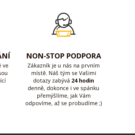
ÁNÍ
NON-STOP PODPORA
é ve
Zákazník je u nás na prvním
sou
místě. Náš tým se Vašimi
ící
dotazy zabývá
24 hodin
denně, dokonce i ve spánku
přemýšlíme, jak Vám
odpovíme, až se probudíme ;)