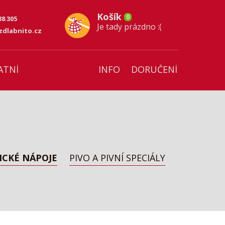
Košík
0
38 305
Je tady prázdno :(
dlabnito.cz
ATNÍ
INFO
DORUČENÍ
ICKÉ NÁPOJE
PIVO A PIVNÍ SPECIÁLY