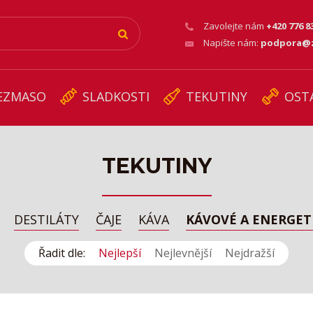
Zavolejte nám
+420 776 8
Napište nám:
podpora@z
EZMASO
SLADKOSTI
TEKUTINY
OST
TEKUTINY
DESTILÁTY
ČAJE
KÁVA
KÁVOVÉ A ENERGET
Řadit dle:
Nejlepší
Nejlevnější
Nejdražší