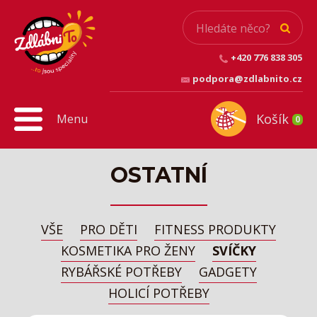
+420 776 838 305
podpora@zdlabnito.cz
Košík
Menu
0
OSTATNÍ
VŠE
PRO DĚTI
FITNESS PRODUKTY
KOSMETIKA PRO ŽENY
SVÍČKY
RYBÁŘSKÉ POTŘEBY
GADGETY
HOLICÍ POTŘEBY