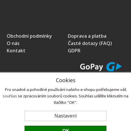
Obchodní podmínky
Doprava a platba
O nás
Časté dotazy (FAQ)
Kontakt
GDPR
Cookies
* Prodávající na tomto pokladním místě eviduje tržby v běžném režimu
Pro snadné a pohodlné používání našeho e-shopu potřebujeme váš
souhlas
se zpracováním souborů cookies. Souhlas udělíte kliknutím na
tlačítko "OK".
Copyright © 2022,
ZdlabniTo.cz
Nastavení
OK