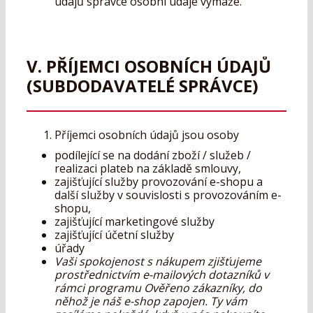
údajů správce osobní údaje vymaže.
V. PŘÍJEMCI OSOBNÍCH ÚDAJŮ
(SUBDODAVATELÉ SPRÁVCE)
Příjemci osobních údajů jsou osoby
podílející se na dodání zboží / služeb /
realizaci plateb na základě smlouvy,
zajišťující služby provozování e-shopu a
další služby v souvislosti s provozováním e-
shopu,
zajišťující marketingové služby
zajišťující účetní služby
úřady
Vaši spokojenost s nákupem zjišťujeme
prostřednictvím e-mailových dotazníků v
rámci programu Ověřeno zákazníky, do
něhož je náš e-shop zapojen. Ty vám