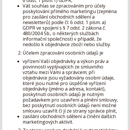
6 odst. 1 písm. f) GDPR,
Váš souhlas se zpracováním pro účely
poskytování přímého marketingu (zejména
pro zasílání obchodních sdělení a
newsletterů) podle čl. 6 odst. 1 písm. a)
GDPR ve spojení s § 7 odst. 2 zákona č.
480/2004 Sb., o některých službách
informační společnosti v případě, že
nedošlo k objednávce zboží nebo služby.
Účelem zpracování osobních údajů je
vyřízení Vaší objednávky a výkon práv a
povinností vyplývajících ze smluvního
vztahu mezi Vámi a správcem; při
objednávce jsou vyžadovány osobní údaje,
které jsou nutné pro úspěšné vyřízení
objednávky (jméno a adresa, kontakt),
poskytnutí osobních údajů je nutným
požadavkem pro uzavření a plnění smlouvy,
bez poskytnutí osobních údajů není možné
smlouvu uzavřít či jí ze strany správce plnit,
zasílání obchodních sdělení a činění dalších
marketingových aktivit.