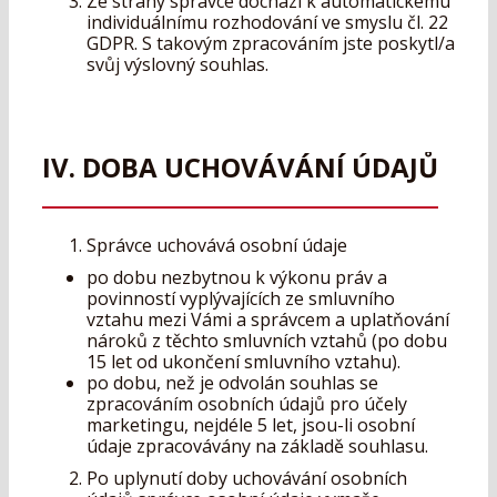
Ze strany správce dochází k automatickému
individuálnímu rozhodování ve smyslu čl. 22
GDPR. S takovým zpracováním jste poskytl/a
svůj výslovný souhlas.
IV. DOBA UCHOVÁVÁNÍ ÚDAJŮ
Správce uchovává osobní údaje
po dobu nezbytnou k výkonu práv a
povinností vyplývajících ze smluvního
vztahu mezi Vámi a správcem a uplatňování
nároků z těchto smluvních vztahů (po dobu
15 let od ukončení smluvního vztahu).
po dobu, než je odvolán souhlas se
zpracováním osobních údajů pro účely
marketingu, nejdéle 5 let, jsou-li osobní
údaje zpracovávány na základě souhlasu.
Po uplynutí doby uchovávání osobních