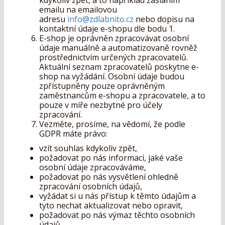
kdykoliv zpět, a to například zasláním
emailu na emailovou
adresu
info@zdlabnito.cz
nebo dopisu na
kontaktní údaje e-shopu dle bodu 1.
E-shop je oprávněn zpracovávat osobní
údaje manuálně a automatizovaně rovněž
prostřednictvím určených zpracovatelů.
Aktuální seznam zpracovatelů poskytne e-
shop na vyžádání. Osobní údaje budou
zpřístupněny pouze oprávněným
zaměstnancům e-shopu a zpracovatele, a to
pouze v míře nezbytné pro účely
zpracování.
Vezměte, prosíme, na vědomí, že podle
GDPR máte právo:
vzít souhlas kdykoliv zpět,
požadovat po nás informaci, jaké vaše
osobní údaje zpracováváme,
požadovat po nás vysvětlení ohledně
zpracování osobních údajů,
vyžádat si u nás přístup k těmto údajům a
tyto nechat aktualizovat nebo opravit,
požadovat po nás výmaz těchto osobních
údajů,