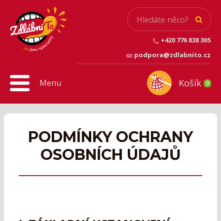
+420 776 838 305
podpora@zdlabnito.cz
Košík
Menu
0
PODMÍNKY OCHRANY
OSOBNÍCH ÚDAJŮ