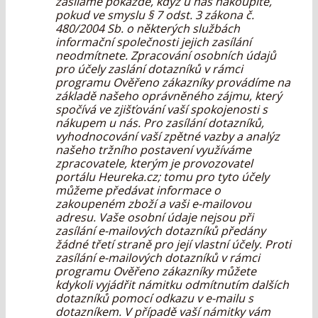
zasíláme pokaždé, když u nás nakoupíte,
pokud ve smyslu § 7 odst. 3 zákona č.
480/2004 Sb. o některých službách
informační společnosti jejich zasílání
neodmítnete. Zpracování osobních údajů
pro účely zaslání dotazníků v rámci
programu Ověřeno zákazníky provádíme na
základě našeho oprávněného zájmu, který
spočívá ve zjišťování vaší spokojenosti s
nákupem u nás. Pro zasílání dotazníků,
vyhodnocování vaší zpětné vazby a analýz
našeho tržního postavení využíváme
zpracovatele, kterým je provozovatel
portálu Heureka.cz; tomu pro tyto účely
můžeme předávat informace o
zakoupeném zboží a vaši e-mailovou
adresu. Vaše osobní údaje nejsou při
zasílání e-mailových dotazníků předány
žádné třetí straně pro její vlastní účely. Proti
zasílání e-mailových dotazníků v rámci
programu Ověřeno zákazníky můžete
kdykoli vyjádřit námitku odmítnutím dalších
dotazníků pomocí odkazu v e-mailu s
dotazníkem. V případě vaší námitky vám