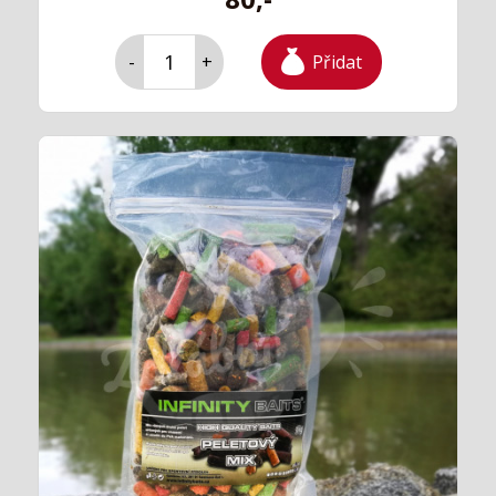
Přidat
-
+