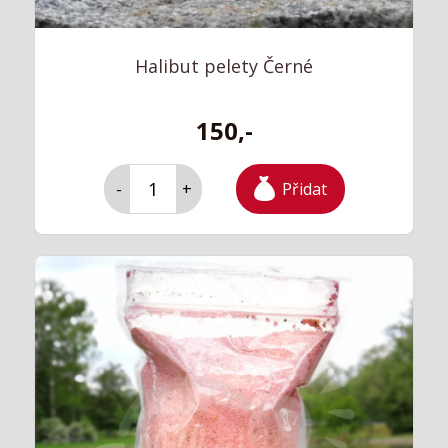
Halibut pelety Černé
150,-
Přidat
-
+