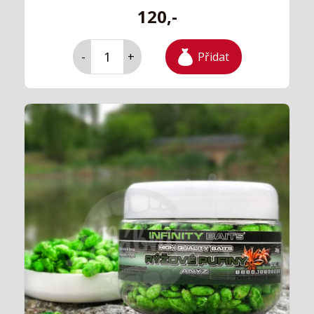
120,-
Přidat
-
+