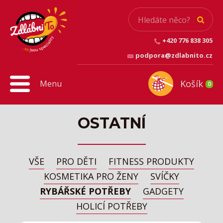
+420 776 838 305
podpora@zdlabnito.cz
Košík
Menu
0
OSTATNÍ
VŠE
PRO DĚTI
FITNESS PRODUKTY
KOSMETIKA PRO ŽENY
SVÍČKY
RYBÁŘSKÉ POTŘEBY
GADGETY
HOLICÍ POTŘEBY