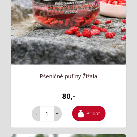
Pšeničné pufiny Žížala
80,-
Přidat
-
+