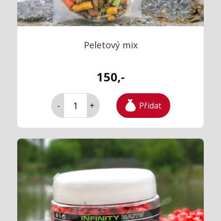
Peletový mix
150,-
Přidat
-
+