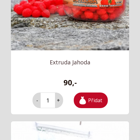
Extruda Jahoda
90,-
Přidat
-
+