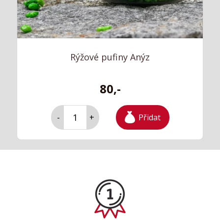
Rýžové pufiny Anýz
80,-
Přidat
-
+