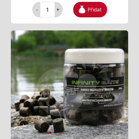
Přidat
-
+