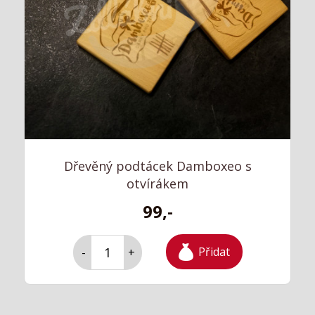
Dřevěný podtácek Damboxeo s
otvírákem
99,-
Přidat
-
+