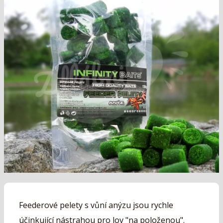
Feederové pelety s vůní anýzu jsou rychle
účinkující nástrahou pro lov "na položenou".