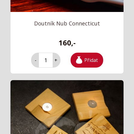
Doutník Nub Connecticut
160,-
Přidat
-
+