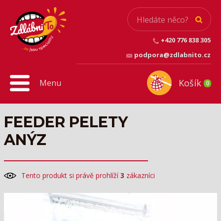
+420 776 838 305
podpora@zdlabnito.cz
Košík
Menu
0
FEEDER PELETY
ANÝZ
Tento produkt si právě prohlíží
3
zákazníci