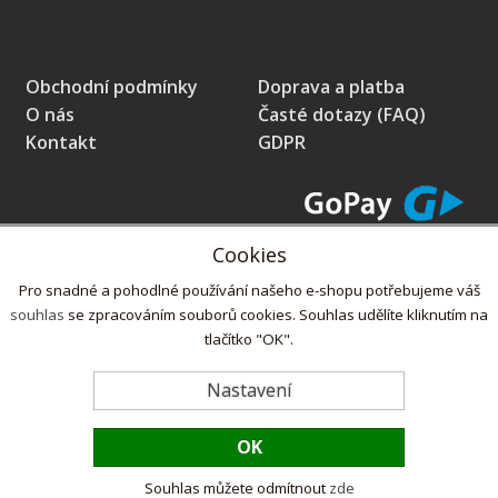
Obchodní podmínky
Doprava a platba
O nás
Časté dotazy (FAQ)
Kontakt
GDPR
Cookies
* Prodávající na tomto pokladním místě eviduje tržby v běžném režimu
Pro snadné a pohodlné používání našeho e-shopu potřebujeme váš
souhlas
se zpracováním souborů cookies. Souhlas udělíte kliknutím na
tlačítko "OK".
Copyright © 2022,
ZdlabniTo.cz
Nastavení
OK
Souhlas můžete odmítnout
zde