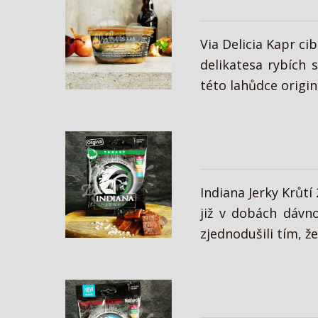
Via Delicia Kapr c
delikatesa rybích 
této lahůdce origin
Indiana Jerky Krůt
již v dobách dávno
zjednodušili tím, ž