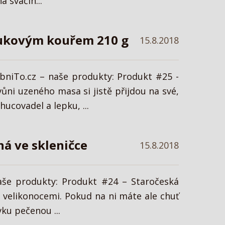
 svačin...
bukovým kouřem 210 g
15.8.2018
bniTo.cz – naše produkty: Produkt #25 -
ni uzeného masa si jistě přijdou na své,
covadel a lepku, ...
ná ve skleničce
15.8.2018
naše produkty: Produkt #24 – Staročeská
 a velikonocemi. Pokud na ni máte ale chuť
ku pečenou ...