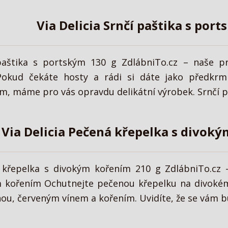
Via Delicia Srnčí paštika s por
 paštika s portským 130 g ZdlábniTo.cz – naše p
okud čekáte hosty a rádi si dáte jako předkrm 
m, máme pro vás opravdu delikátní výrobek. Srnčí pa
Via Delicia Pečená křepelka s divok
á křepelka s divokým kořením 210 g ZdlábniTo.cz
m kořením Ochutnejte pečenou křepelku na divok
nou, červeným vínem a kořením. Uvidíte, že se vám b