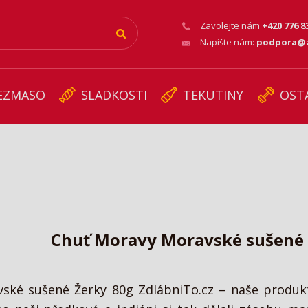
Zavolejte nám
+420 776 8
Napište nám:
podpora@z
EZMASO
SLADKOSTI
TEKUTINY
OST
Chuť Moravy Moravské sušené 
ské sušené Žerky 80g ZdlábniTo.cz – naše produkt