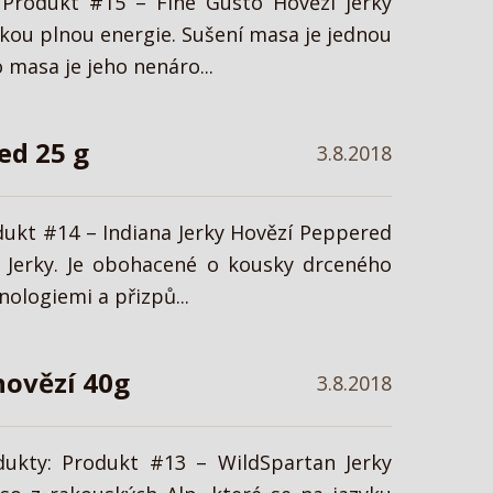
 Produkt #15 – Fine Gusto Hovězí jerky
kou plnou energie. Sušení masa je jednou
masa je jeho nenáro...
ed 25 g
3.8.2018
dukt #14 – Indiana Jerky Hovězí Peppered
 Jerky. Je obohacené o kousky drceného
ologiemi a přizpů...
hovězí 40g
3.8.2018
dukty: Produkt #13 – WildSpartan Jerky