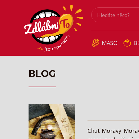
MASO
B
BLOG
Chuť Moravy Morav