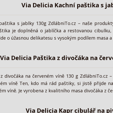
Via Delicia Kachní paštika s ja
 paštika s jablky 130g ZdlábniTo.cz – naše produkt
štika je doplněná o jablíčka a restovanou cibulku
de o úžasnou delikatesu s vysokým podílem masa a ja
Via Delicia Paštika z divočáka na čer
a z divočáka na červeném víně 130 g ZdlábniTo.cz 
ém víně Ten, kdo má rád paštiky, si jistě přijde na 
m víně. Je vyrobena z kvalitního masa divočáka z čes
Via Delicia Kapr cibulář na p