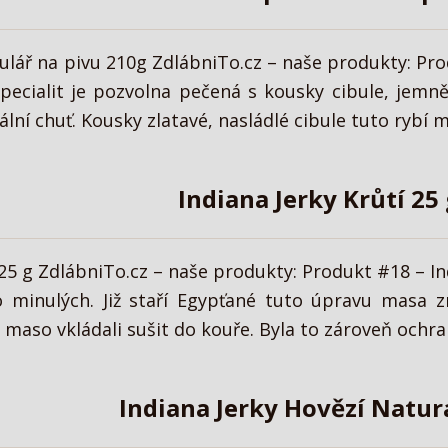
ibulář na pivu 210g ZdlábniTo.cz – naše produkty: Pr
specialit je pozvolna pečená s kousky cibule, jemn
ální chuť. Kousky zlatavé, nasládlé cibule tuto rybí 
Indiana Jerky Krůtí 25
í 25 g ZdlábniTo.cz – naše produkty: Produkt #18 – I
 minulých. Již staří Egypťané tuto úpravu masa zn
e maso vkládali sušit do kouře. Byla to zároveň ochran
Indiana Jerky Hovězí Natura