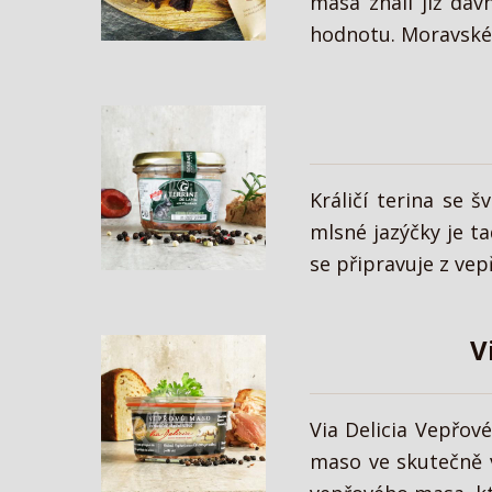
masa znali již dáv
hodnotu. Moravské 
Králičí terina se 
mlsné jazýčky je ta
se připravuje z vep
V
Via Delicia Vepřov
maso ve skutečně v