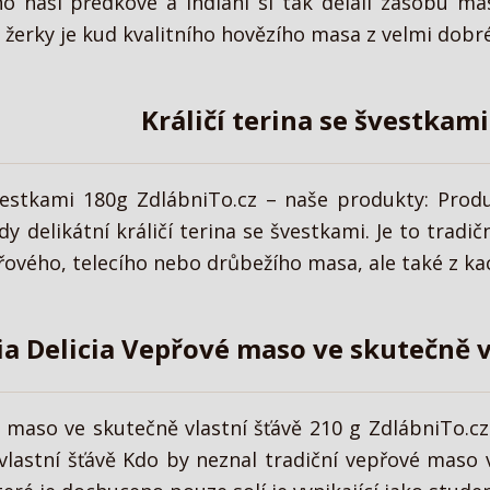
no naši předkové a indiáni si tak dělali zásobu m
žerky je kud kvalitního hovězího masa z velmi dobré
Králičí terina se švestkam
švestkami 180g ZdlábniTo.cz – naše produkty: Produ
dy delikátní králičí terina se švestkami. Je to trad
řového, telecího nebo drůbežího masa, ale také z kac
ia Delicia Vepřové maso ve skutečně v
é maso ve skutečně vlastní šťávě 210 g ZdlábniTo.c
lastní šťávě Kdo by neznal tradiční vepřové maso v