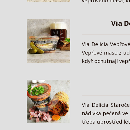
vepřového masa, kte
Via D
Via Delicia Vepřo
Vepřové maso z udí
když ochutnají vep
Via Delicia Staro
nádivka pečená ve s
třeba uprostřed lé