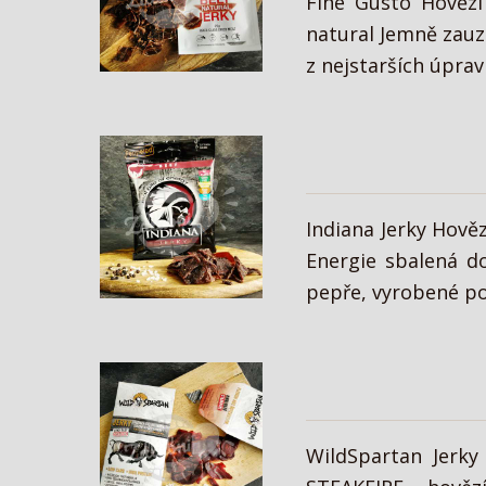
Fine Gusto Hovězí
natural Jemně zauz
z nejstarších úpra
Indiana Jerky Hově
Energie sbalená d
pepře, vyrobené pod
WildSpartan Jerky