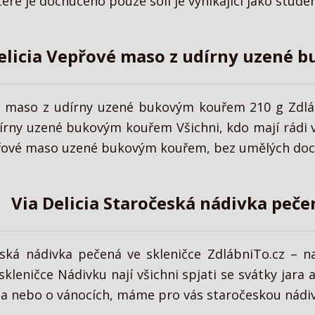
ré je dochuceno pouze solí je vynikající jako studená
elicia Vepřové maso z udírny uzené 
vé maso z udírny uzené bukovým kouřem 210 g Zdlá
rny uzené bukovým kouřem Všichni, kdo mají rádi vů
řové maso uzené bukovým kouřem, bez umělých dochu
Via Delicia Staročeská nádivka peče
česká nádivka pečená ve skleničce ZdlábniTo.cz – 
kleničce Nádivku nají všichni spjati se svátky jara
ta nebo o vánocích, máme pro vás staročeskou nádiv