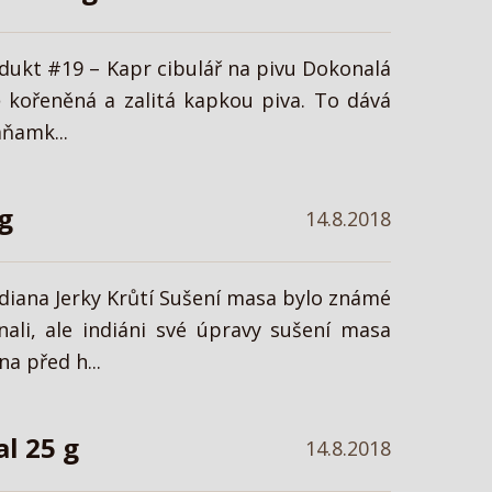
odukt #19 – Kapr cibulář na pivu Dokonalá
ě kořeněná a zalitá kapkou piva. To dává
mňamk...
 g
14.8.2018
ndiana Jerky Krůtí Sušení masa bylo známé
ali, ale indiáni své úpravy sušení masa
a před h...
l 25 g
14.8.2018