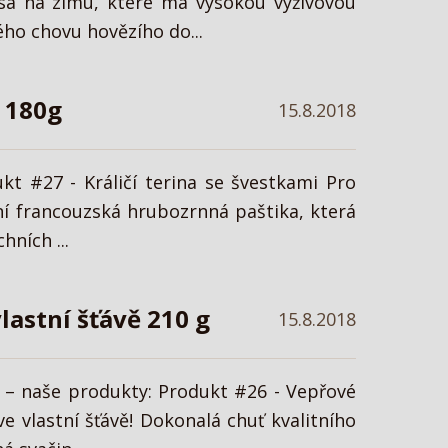
asa na zimu, které má vysokou výživovou
ho chovu hovězího do...
i 180g
15.8.2018
kt #27 - Králičí terina se švestkami Pro
iční francouzská hrubozrnná paštika, která
hních ...
lastní šťávě 210 g
15.8.2018
z – naše produkty: Produkt #26 - Vepřové
e vlastní šťávě! Dokonalá chuť kvalitního