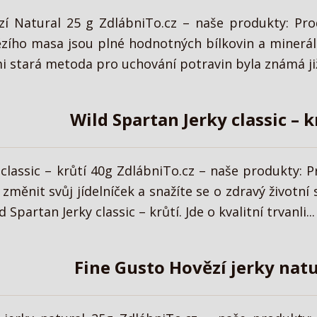
zí Natural 25 g ZdlábniTo.cz – naše produkty: Pro
zího masa jsou plné hodnotných bílkovin a mineráln
 stará metoda pro uchování potravin byla známá již 
Wild Spartan Jerky classic – k
 classic – krůtí 40g ZdlábniTo.cz – naše produkty: P
změnit svůj jídelníček a snažíte se o zdravý životní 
Spartan Jerky classic – krůtí. Jde o kvalitní trvanli...
Fine Gusto Hovězí jerky natu