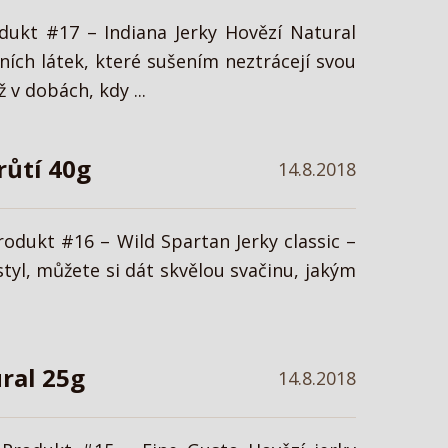
dukt #17 – Indiana Jerky Hovězí Natural
ích látek, které sušením neztrácejí svou
v dobách, kdy ...
růtí 40g
14.8.2018
rodukt #16 – Wild Spartan Jerky classic –
styl, můžete si dát skvělou svačinu, jakým
ral 25g
14.8.2018