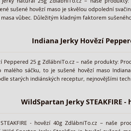
 jerky natural 25g ZdlábniTo.cz – naše produkty:
ené sušené hovězí maso je skvělou odpolední svačin
v masa vůbec. Důležitým kladným faktorem sušeného 
Indiana Jerky Hovězí Pepper
zí Peppered 25 g ZdlábniTo.cz – naše produkty: Pro
o malého sáčku, to je sušené hovězí maso Indiana
le starých indiánských receptur, nejnovějšími techn
WildSpartan Jerky STEAKFIRE - 
 STEAKFIRE - hovězí 40g ZdlábniTo.cz – naše pro