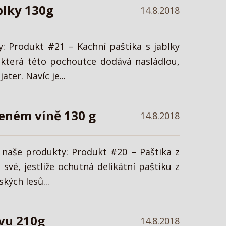
blky 130g
14.8.2018
y: Produkt #21 – Kachní paštika s jablky
, která této pochoutce dodává nasládlou,
ter. Navíc je...
veném víně 130 g
14.8.2018
– naše produkty: Produkt #20 – Paštika z
své, jestliže ochutná delikátní paštiku z
kých lesů...
ivu 210g
14.8.2018