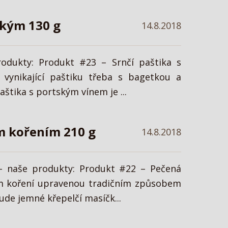
tským 130 g
14.8.2018
rodukty: Produkt #23 – Srnčí paštika s
vynikající paštiku třeba s bagetkou a
štika s portským vínem je ...
ým kořením 210 g
14.8.2018
 – naše produkty: Produkt #22 – Pečená
ém koření upravenou tradičním způsobem
ude jemné křepelčí masíčk...