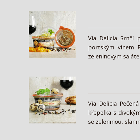
Via Delicia Srnčí
portským vínem P
zeleninovým saláte
Via Delicia Pečen
křepelka s divoký
se zeleninou, slani