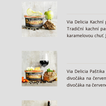
Via Delicia Kachní
Tradiční kachní pa
karamelovou chuť. J
Via Delicia Paštik
divočáka na červen
divočáka na červené