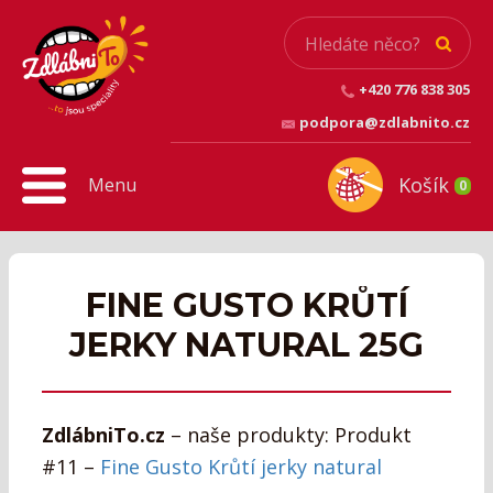
+420 776 838 305
podpora@zdlabnito.cz
Košík
Menu
0
FINE GUSTO KRŮTÍ
JERKY NATURAL 25G
ZdlábniTo.cz
– naše produkty: Produkt
#11 –
Fine Gusto Krůtí jerky natural