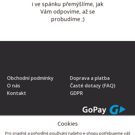
i ve spánku přemýšlíme, jak
Vám odpovíme, až se
probudíme ;)
Obchodní podmínky
Doprava a platba
O nás
Časté dotazy (FAQ)
Kontakt
GDPR
Cookies
* Prodávající na tomto pokladním místě eviduje tržby v běžném režimu
Pro snadné a pohodlné používání našeho e-shopu potřebujeme váš