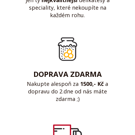
jen ty
nejkvalitnější
delikatesy a
speciality, které nekoupíte na
každém rohu.
DOPRAVA ZDARMA
Nakupte alespoň za
1500,- Kč
a
dopravu do 2.dne od nás máte
zdarma ;)