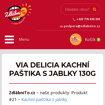
+420 776 838 305
podpora@zdlabnito.cz
Košík
Menu
0
VIA DELICIA KACHNÍ
PAŠTIKA S JABLKY 130G
ZdlábniTo.cz
– naše produkty: Produkt
#21 –
Kachní paštika s jablky