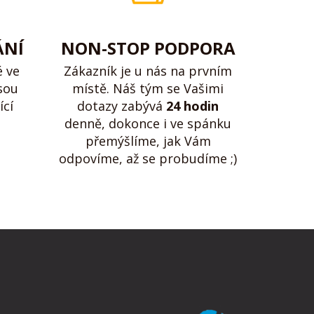
ÁNÍ
NON-STOP PODPORA
é ve
Zákazník je u nás na prvním
sou
místě. Náš tým se Vašimi
ící
dotazy zabývá
24 hodin
denně, dokonce i ve spánku
přemýšlíme, jak Vám
odpovíme, až se probudíme ;)