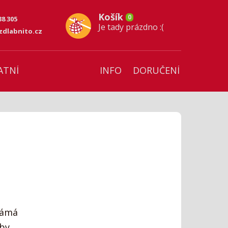
Košík
0
38 305
Je tady prázdno :(
dlabnito.cz
ATNÍ
INFO
DORUČENÍ
námá
oby