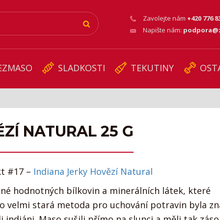
Zavolejte nám
+420 776 8
Napište nám:
podpora@z
EZMASO
SLADKOSTI
TEKUTINY
OST
ĚZÍ NATURAL 25 G
kt #17 –
Indiana Jerky Hovězí Natural
né hodnotných bílkovin a minerálních látek, které
to velmi stará metoda pro uchování potravin byla z
i indiáni. Maso sušili přímo na slunci a měli tak zás