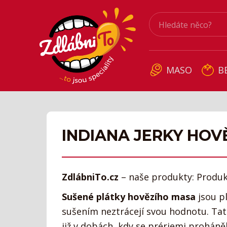
MASO
B
INDIANA JERKY HOV
ZdlábniTo.cz
– naše produkty: Produ
Sušené plátky hovězího masa
jsou pl
sušením neztrácejí svou hodnotu. Ta
již v dobách, kdy se prériemi proháněl