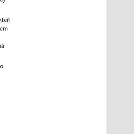
teří
dem
ná
ho