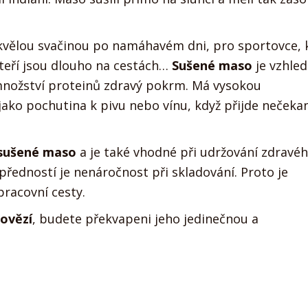
kvělou svačinou po namáhavém dni, pro sportovce, k
 kteří jsou dlouho na cestách…
Sušené maso
je vzhle
nožství proteinů zdravý pokrm. Má vysokou
jako pochutina k pivu nebo vínu, když přijde nečeka
 sušené maso
a je také vhodné při udržování zdravé
 předností je nenáročnost při skladování. Proto je
pracovní cesty.
hovězí
, budete překvapeni jeho jedinečnou a