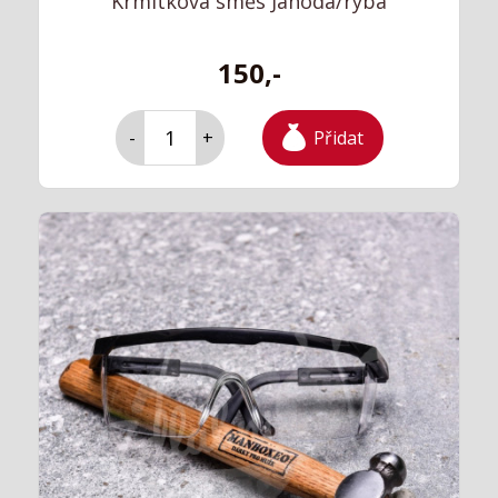
Krmítková směs Jahoda/ryba
150,-
Přidat
-
+