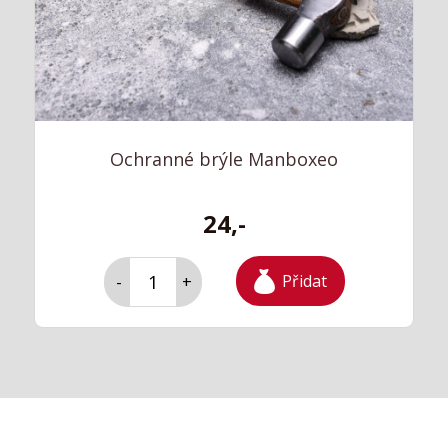
Ochranné brýle Manboxeo
24,-
Přidat
-
+