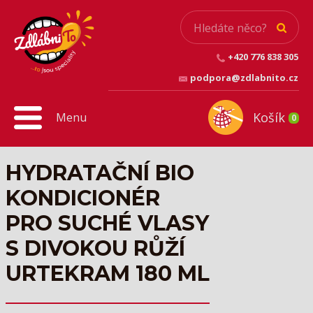
+420 776 838 305
podpora@zdlabnito.cz
Košík
Menu
0
HYDRATAČNÍ BIO
KONDICIONÉR
PRO SUCHÉ VLASY
S DIVOKOU RŮŽÍ
URTEKRAM 180 ML