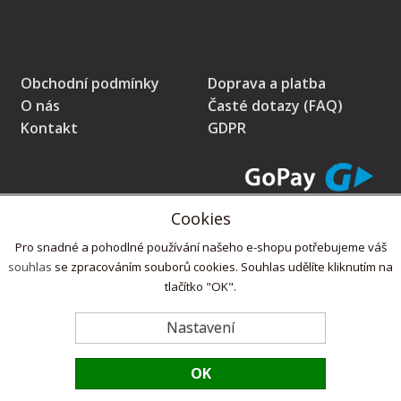
Obchodní podmínky
Doprava a platba
O nás
Časté dotazy (FAQ)
Kontakt
GDPR
Cookies
* Prodávající na tomto pokladním místě eviduje tržby v běžném režimu
Pro snadné a pohodlné používání našeho e-shopu potřebujeme váš
souhlas
se zpracováním souborů cookies. Souhlas udělíte kliknutím na
tlačítko "OK".
Copyright © 2022,
ZdlabniTo.cz
Nastavení
OK