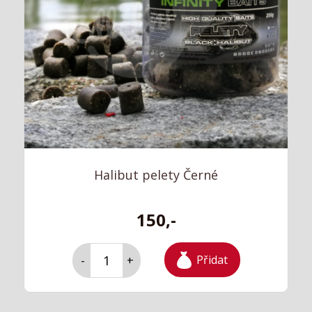
Halibut pelety Černé
150,-
Přidat
-
+