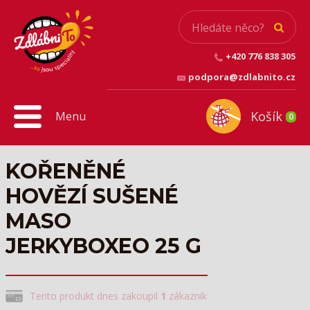
+420 776 838 305
podpora@zdlabnito.cz
Košík
Menu
0
KOŘENĚNÉ
HOVĚZÍ SUŠENÉ
MASO
JERKYBOXEO 25 G
Tento produkt dnes zakoupil
1
zákazník