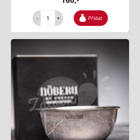
Přidat
-
+