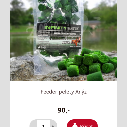
Feeder pelety Anýz
90,-
Přidat
-
+