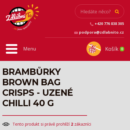
+420 776 838 305
podpora@zdlabnito.cz
Košík
Menu
0
BRAMBŮRKY
BROWN BAG
CRISPS - UZENÉ
CHILLI 40 G
Tento produkt si právě prohlíží
2
zákazníci