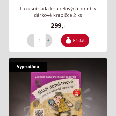
Luxusní sada koupelových bomb v
dárkové krabičce 2 ks
299,-
Přidat
-
+
Vyprodáno