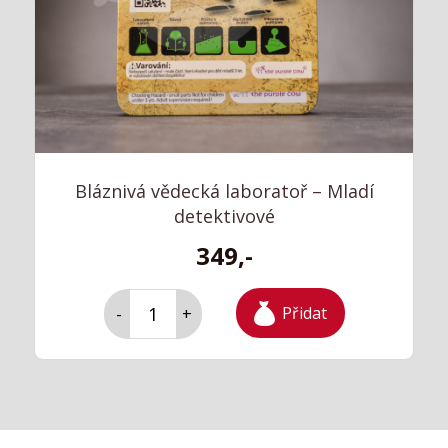
Bláznivá vědecká laboratoř – Mladí
detektivové
349,-
Přidat
-
+