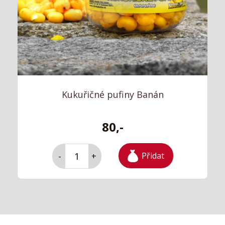
Kukuřičné pufiny Banán
80,-
Přidat
-
+