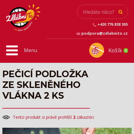
+420 776 838 305
podpora@zdlabnito.cz
Košík
Menu
0
PEČICÍ PODLOŽKA
ZE SKLENĚNÉHO
VLÁKNA 2 KS
Tento produkt si právě prohlíží
2
zákazníci