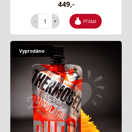
449,-
Přidat
-
+
Vyprodáno