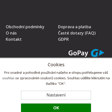
Obchodní podmínky
Doprava a platba
O nás
Časté dotazy (FAQ)
Kontakt
GDPR
Cookies
* Prodávající na tomto pokladním místě eviduje tržby v běžném režimu
Pro snadné a pohodlné používání našeho e-shopu potřebujeme váš
souhlas
se zpracováním souborů cookies. Souhlas udělíte kliknutím na
tlačítko "OK".
Copyright © 2022,
ZdlabniTo.cz
Nastavení
OK