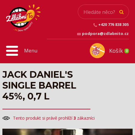
+420 776 838 305
podpora@zdlabnito.cz
Košík
Menu
0
JACK DANIEL'S
SINGLE BARREL
45%, 0,7 L
Tento produkt si právě prohlíží
3
zákazníci