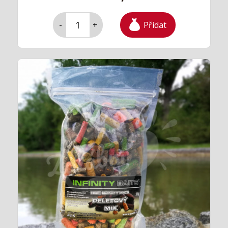
Přidat
-
+