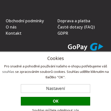
Obchodní podmínky
Doprava a platba
O nás
Časté dotazy (FAQ)
Kontakt
GDPR
Cookies
* Prodávající na tomto pokladním místě eviduje tržby v běžném režimu
Pro snadné a pohodlné používání našeho e-shopu potřebujeme váš
souhlas
se zpracováním souborů cookies. Souhlas udělíte kliknutím na
tlačítko "OK".
Copyright © 2022,
ZdlabniTo.cz
Nastavení
OK
Souhlas můžete odmítnout
zde