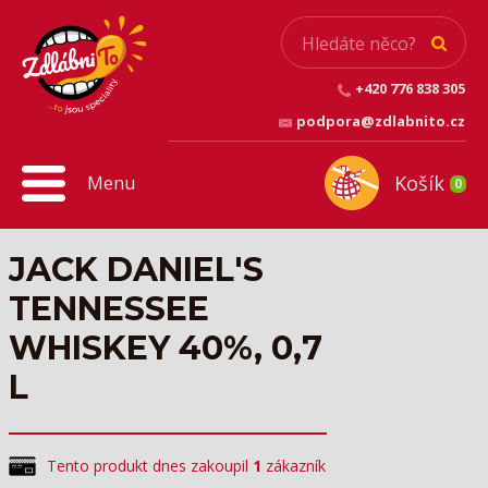
+420 776 838 305
podpora@zdlabnito.cz
Košík
Menu
0
JACK DANIEL'S
TENNESSEE
WHISKEY 40%, 0,7
L
Tento produkt si právě prohlíží
2
zákazníci