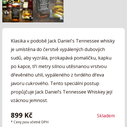
Klasika v podobě Jack Daniel's Tennessee whisky
je umístěna do čerstvě vypálených dubových
sudů, aby vyzrála, prokapává pomaličku, kapku
po kapce, tři metry silnou utěsnanou vrstvou
dřevěného uhlí, vypáleného z tvrdého dřeva
javoru cukrového. Tento speciální postup
propůjčuje Jack Daniel’s Tennessee Whiskey její
vzácnou jemnost.
899
Kč
Skladem
* Ceny jsou včetně DPH