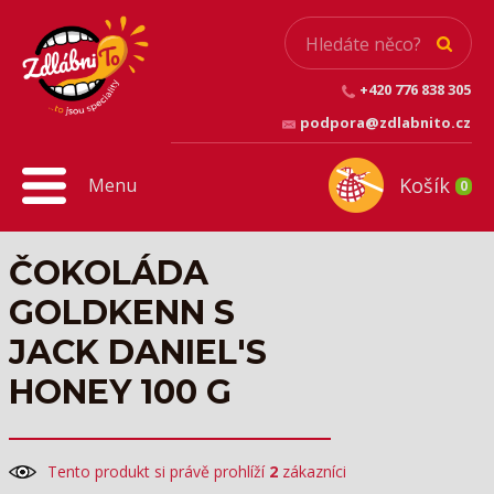
+420 776 838 305
podpora@zdlabnito.cz
Košík
Menu
0
ČOKOLÁDA
GOLDKENN S
JACK DANIEL'S
HONEY 100 G
Tento produkt si právě prohlíží
2
zákazníci