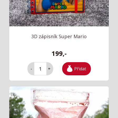
3D zápisník Super Mario
199,-
Přidat
-
+