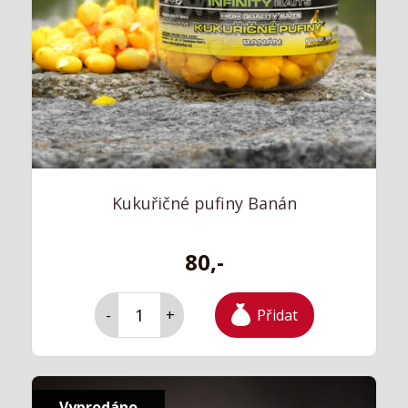
Kukuřičné pufiny Banán
80,-
Přidat
-
+
Vyprodáno