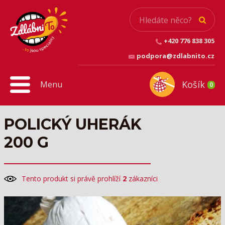
+420 776 838 305
podpora@zdlabnito.cz
Košík
Menu
0
POLICKÝ UHERÁK
200 G
Tento produkt si právě prohlíží
2
zákazníci