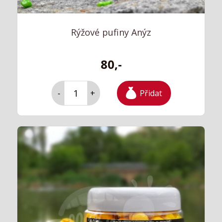
Rýžové pufiny Anýz
80,-
Přidat
-
+