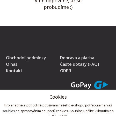
Vám odpovíme, až se
probudíme ;)
Obchodní podmínky
Doprava a platba
O nás
Časté dotazy (FAQ)
Kontakt
GDPR
Cookies
* Prodávající na tomto pokladním místě eviduje tržby v běžném režimu
Pro snadné a pohodlné používání našeho e-shopu potřebujeme váš
souhlas
se zpracováním souborů cookies. Souhlas udělíte kliknutím na