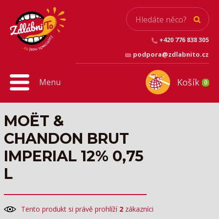
+420 776 838 305
podpora@zdlabnito.cz
Košík
Menu
0
MOËT &
CHANDON BRUT
IMPERIAL 12% 0,75
L
Tento produkt si právě prohlíží
2
zákazníci