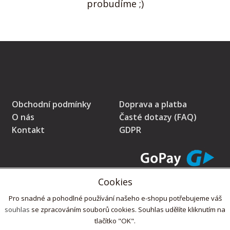
probudíme ;)
Obchodní podmínky
Doprava a platba
O nás
Časté dotazy (FAQ)
Kontakt
GDPR
Cookies
* Prodávající na tomto pokladním místě eviduje tržby v běžném režimu
Pro snadné a pohodlné používání našeho e-shopu potřebujeme váš
souhlas
se zpracováním souborů cookies. Souhlas udělíte kliknutím na
tlačítko "OK".