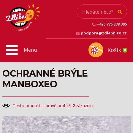
+420 776 838 305
podpora@zdlabnito.cz
Košík
Menu
0
OCHRANNÉ BRÝLE
MANBOXEO
Tento produkt si právě prohlíží
2
zákazníci