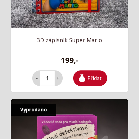
3D zápisník Super Mario
199,-
Přidat
-
+
Vyprodáno