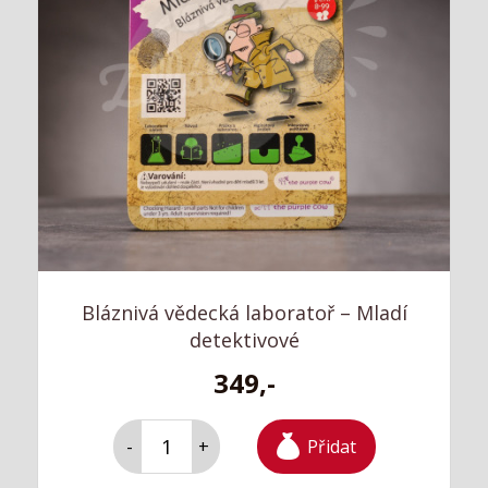
Bláznivá vědecká laboratoř – Mladí
detektivové
349,-
Přidat
-
+