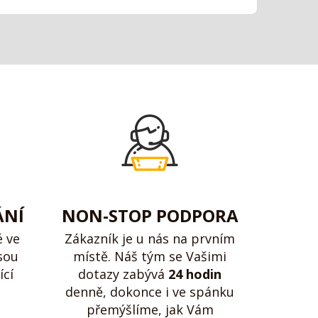
ÁNÍ
NON-STOP PODPORA
é ve
Zákazník je u nás na prvním
sou
místě. Náš tým se Vašimi
ící
dotazy zabývá
24 hodin
denně, dokonce i ve spánku
přemýšlíme, jak Vám