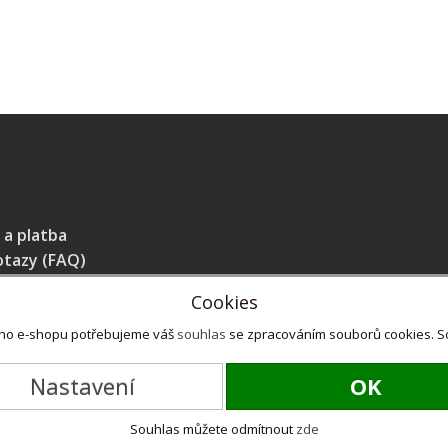
 a platba
otazy (FAQ)
Cookies
m režimu
eho e-shopu potřebujeme váš
souhlas
se zpracováním souborů cookies. Sou
Nastavení
OK
Souhlas můžete odmítnout
zde