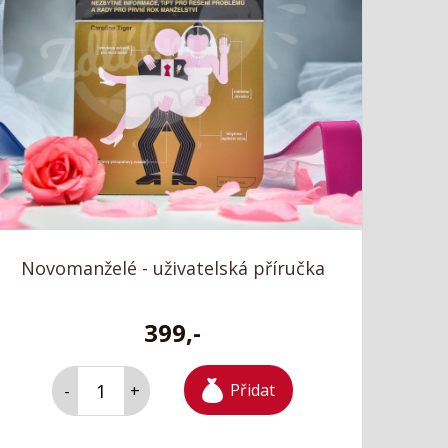
Novomanželé - uživatelská příručka
399,-
Přidat
-
+