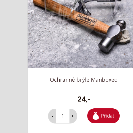
Ochranné brýle Manboxeo
24,-
Přidat
-
+