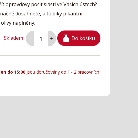
žít opravdový pocit slasti ve Vašich ústech?
načně dosáhnete, a to díky pikantní
 olivy naplněny.
Skladem
Do košíku
-
+
den do 15:00
jsou doručovány do 1 - 2 pracovních
.