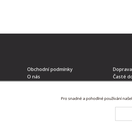
Obchodní podmínky
Doprava
O nás
Časté d
Kontakt
GDPR
* Prodávající na tomto pokladním místě eviduje tržby v běžné
Pro snadné a pohodlné používání naš
Copyright © 2022,
ZdlabniTo.cz