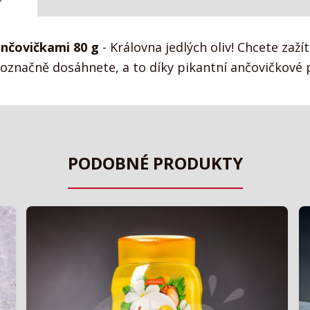
ančovičkami 80 g
- Královna jedlých oliv! Chcete zaží
značně dosáhnete, a to díky pikantní ančovičkové p
PODOBNÉ PRODUKTY