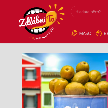
MASO
B