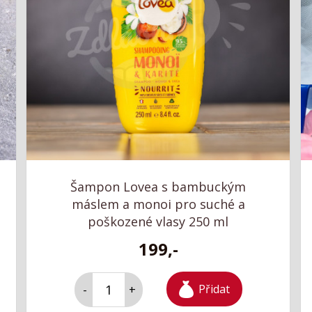
Šampon Lovea s bambuckým
máslem a monoi pro suché a
poškozené vlasy 250 ml
199,-
Přidat
-
+