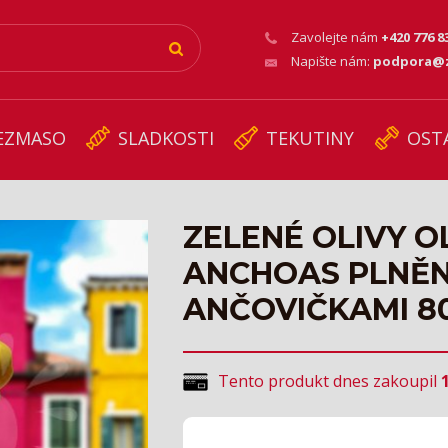
Zavolejte nám
+420 776 8
Napište nám:
podpora@z
EZMASO
SLADKOSTI
TEKUTINY
OST
ZELENÉ OLIVY O
ANCHOAS PLNĚ
ANČOVIČKAMI 8
Tento produkt dnes zakoupil