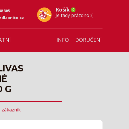
Košík
0
38 305
Je tady prázdno :(
dlabnito.cz
ATNÍ
INFO
DORUČENÍ
LIVAS
NÉ
0 G
1
zákazník