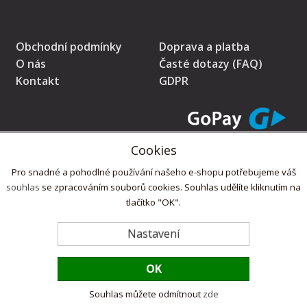
Obchodní podmínky
Doprava a platba
O nás
Časté dotazy (FAQ)
Kontakt
GDPR
Cookies
* Prodávající na tomto pokladním místě eviduje tržby v běžném režimu
Pro snadné a pohodlné používání našeho e-shopu potřebujeme váš
souhlas
se zpracováním souborů cookies. Souhlas udělíte kliknutím na
tlačítko "OK".
Copyright © 2022,
ZdlabniTo.cz
Nastavení
OK
Souhlas můžete odmítnout
zde