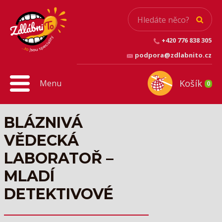
+420 776 838 305
podpora@zdlabnito.cz
Košík
Menu
0
BLÁZNIVÁ
VĚDECKÁ
LABORATOŘ –
MLADÍ
DETEKTIVOVÉ