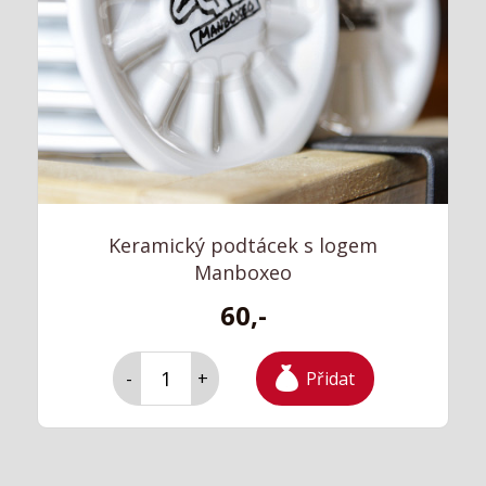
Keramický podtácek s logem
Manboxeo
60,-
Přidat
-
+