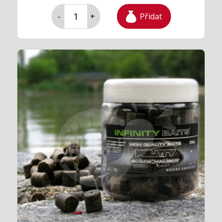
Přidat
-
+