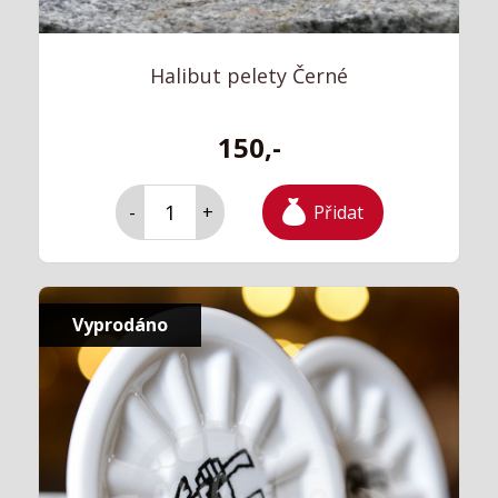
Halibut pelety Černé
150,-
Přidat
-
+
Vyprodáno