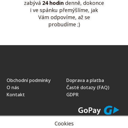
zabývá
24 hodin
denně, dokonce
i ve spánku přemýšlíme, jak
Vám odpovíme, až se
probudíme ;)
Obchodní podmínky
Doprava a platba
O nás
Časté dotazy (FAQ)
Kontakt
GDPR
Cookies
* Prodávající na tomto pokladním místě eviduje tržby v běžném režimu