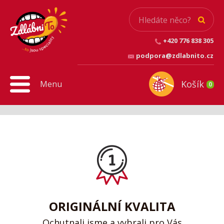
+420 776 838 305
podpora@zdlabnito.cz
Košík
Menu
0
ORIGINÁLNÍ KVALITA
Ochutnali jsme a vybrali pro Vás