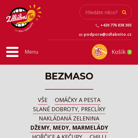
+420 776 838 305
podpora@zdlabnito.cz
Košík
Menu
0
BEZMASO
VŠE
OMÁČKY A PESTA
SLANÉ DOBROTY, PRECLÍKY
NAKLÁDANÁ ZELENINA
DŽEMY, MEDY, MARMELÁDY
HOŘČICE A KEČUPY
CHILLI