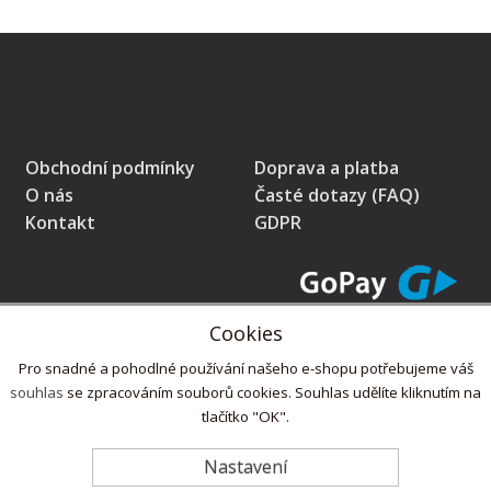
Obchodní podmínky
Doprava a platba
O nás
Časté dotazy (FAQ)
Kontakt
GDPR
Cookies
* Prodávající na tomto pokladním místě eviduje tržby v běžném režimu
Pro snadné a pohodlné používání našeho e-shopu potřebujeme váš
souhlas
se zpracováním souborů cookies. Souhlas udělíte kliknutím na
tlačítko "OK".
Copyright © 2022,
ZdlabniTo.cz
Nastavení