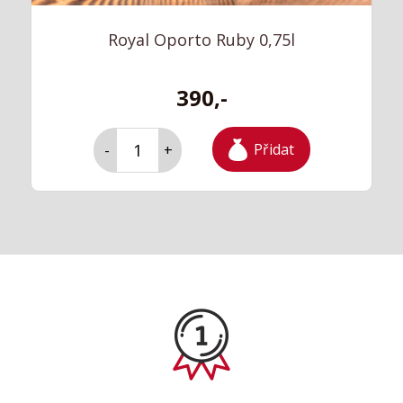
Royal Oporto Ruby 0,75l
390,-
Přidat
-
+