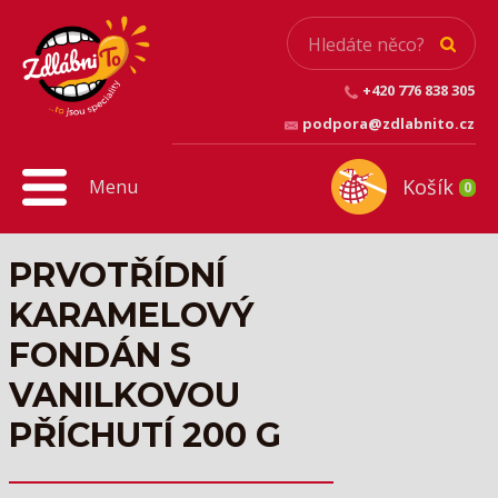
+420 776 838 305
podpora@zdlabnito.cz
Košík
Menu
0
PRVOTŘÍDNÍ
KARAMELOVÝ
FONDÁN S
VANILKOVOU
PŘÍCHUTÍ 200 G