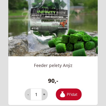
Feeder pelety Anýz
90,-
Přidat
-
+