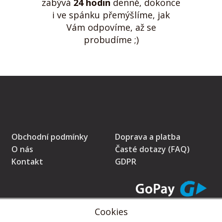
zabývá
24 hodin
denně, dokonce
i ve spánku přemýšlíme, jak
Vám odpovíme, až se
probudíme ;)
Obchodní podmínky
Doprava a platba
O nás
Časté dotazy (FAQ)
Kontakt
GDPR
Cookies
* Prodávající na tomto pokladním místě eviduje tržby v běžném režimu