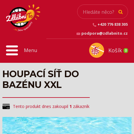
+420 776 838 305
podpora@zdlabnito.cz
Košík
Menu
0
HOUPACÍ SÍŤ DO
BAZÉNU XXL
Tento produkt dnes zakoupil
1
zákazník