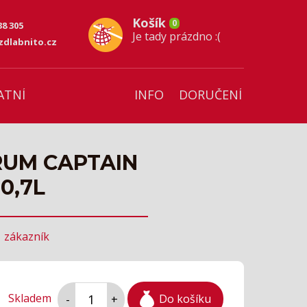
Košík
0
38 305
Je tady prázdno :(
dlabnito.cz
ATNÍ
INFO
DORUČENÍ
RUM CAPTAIN
0,7L
1
zákazník
Skladem
Do košíku
-
+