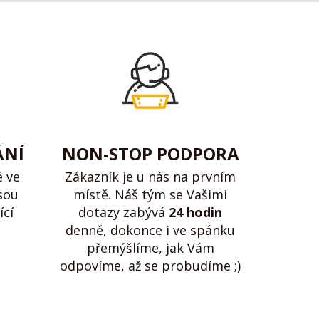
ÁNÍ
NON-STOP PODPORA
é ve
Zákazník je u nás na prvním
sou
místě. Náš tým se Vašimi
ící
dotazy zabývá
24 hodin
denně, dokonce i ve spánku
přemýšlíme, jak Vám
odpovíme, až se probudíme ;)