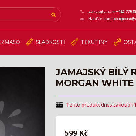
Zavolejte nám
+420 776 8
Napište nám:
podpora@z
EZMASO
SLADKOSTI
TEKUTINY
OST
JAMAJSKÝ BÍLÝ 
MORGAN WHITE 
Tento produkt dnes zakoupil
599
Kč