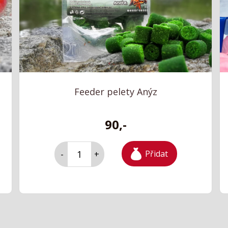
Feeder pelety Anýz
90,-
Přidat
-
+