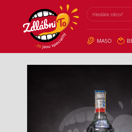
MASO
B