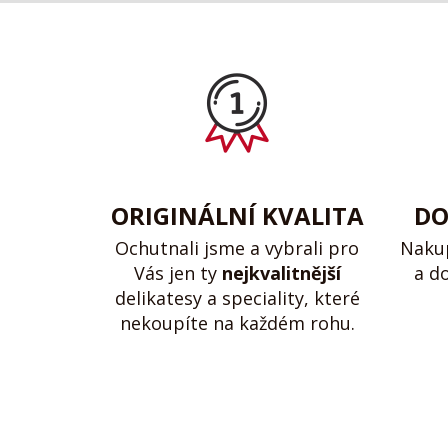
ORIGINÁLNÍ KVALITA
DO
Ochutnali jsme a vybrali pro
Naku
Vás jen ty
nejkvalitnější
a d
delikatesy a speciality, které
nekoupíte na každém rohu.