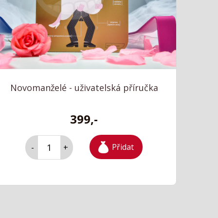
Novomanželé - uživatelská příručka
399,-
Přidat
-
+