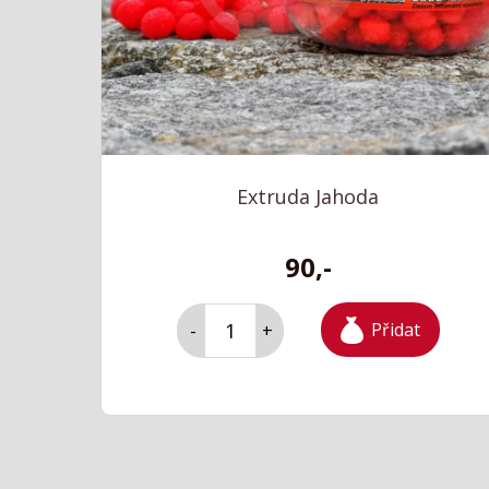
Extruda Jahoda
90,-
Přidat
-
+