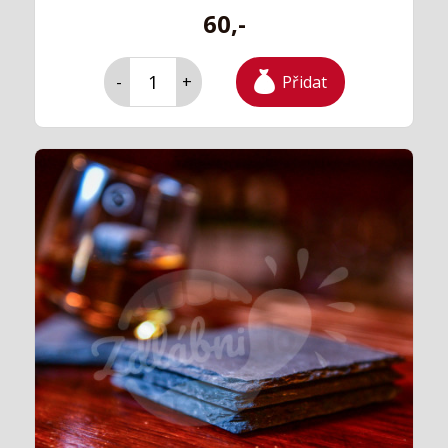
60,-
Přidat
-
+