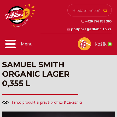
+420 776 838 305
podpora@zdlabnito.cz
Košík
Menu
0
SAMUEL SMITH
ORGANIC LAGER
0,355 L
Tento produkt si právě prohlíží
3
zákazníci