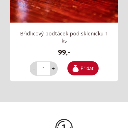
Břidlicový podtácek pod skleničku 1
ks
99,-
Přidat
-
+