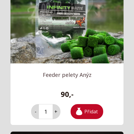
Feeder pelety Anýz
90,-
Přidat
-
+