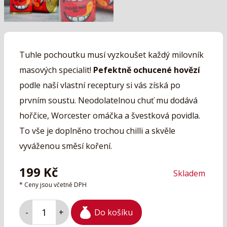
Tuhle pochoutku musí vyzkoušet každý milovník
masových specialit!
Pefektně ochucené hovězí
podle naší vlastní receptury si vás získá po
prvním soustu. Neodolatelnou chuť mu dodává
hořčice, Worcester omáčka a švestková povidla.
To vše je doplněno trochou chilli a skvěle
vyváženou směsí koření.
199
Kč
Skladem
* Ceny jsou včetně DPH
Do košíku
-
+