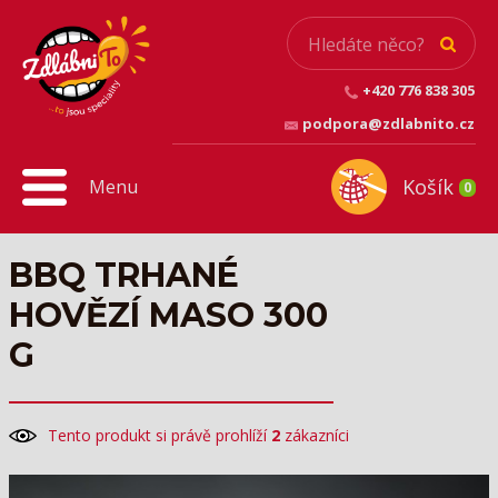
+420 776 838 305
podpora@zdlabnito.cz
Košík
Menu
0
BBQ TRHANÉ
HOVĚZÍ MASO 300
G
Tento produkt si právě prohlíží
2
zákazníci