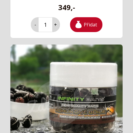
349,-
Přidat
-
+