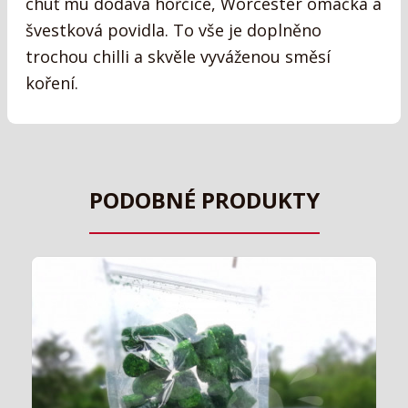
chuť mu dodává hořčice, Worcester omáčka a
švestková povidla. To vše je doplněno
trochou chilli a skvěle vyváženou směsí
koření.
PODOBNÉ PRODUKTY